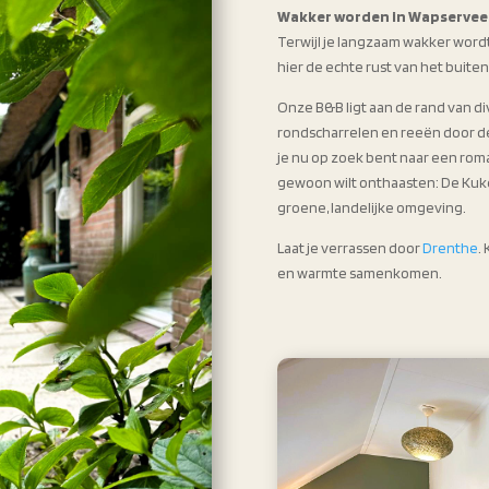
Wakker worden in Wapservee
Terwijl je langzaam wakker wordt
hier de echte rust van het buite
Onze B&B ligt aan de rand van d
rondscharrelen en reeën door de t
je nu op zoek bent naar een roman
gewoon wilt onthaasten: De Kukel
groene, landelijke omgeving.
Laat je verrassen door
Drenthe
.
en warmte samenkomen.