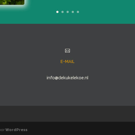

E-MAIL
info@dekukelekoe.nl
oor
WordPress