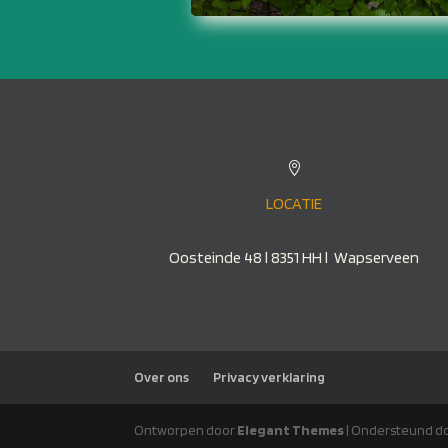

LOCATIE
Oosteinde 48 l 8351 HH l Wapserveen
Over ons
Privacy verklaring
Ontworpen door
Elegant Themes
| Ondersteund d